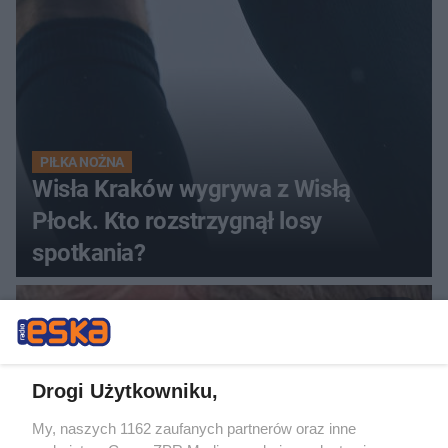
PIŁKA NOŻNA
Wisła Kraków wygrywa z Wisłą
Płock. Kto rozstrzygnął losy
spotkania?
62
Drogi Użytkowniku,
My, naszych 1162 zaufanych partnerów oraz inne