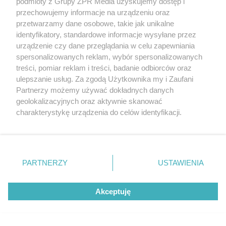
podmioty z Grupy ZPR Media uzyskujemy dostęp i
przechowujemy informacje na urządzeniu oraz
ROZRYWKA
przetwarzamy dane osobowe, takie jak unikalne
Aryna Sabalenka kusi w skąpym
identyfikatory, standardowe informacje wysyłane przez
bikini. Wakacyjne nagranie rozpala
urządzenie czy dane przeglądania w celu zapewniania
spersonalizowanych reklam, wybór spersonalizowanych
zmysły fanów
treści, pomiar reklam i treści, badanie odbiorców oraz
ulepszanie usług. Za zgodą Użytkownika my i Zaufani
Partnerzy możemy używać dokładnych danych
geolokalizacyjnych oraz aktywnie skanować
charakterystykę urządzenia do celów identyfikacji.
Ponieważ cenimy Twoją prywatność, prosimy o zgodę na
korzystanie z tych technologii poprzez kliknięcie
„Akceptuję”. Zgoda jest dobrowolna i zawsze możesz ją
zmienić/wycofać klikając przycisk ustawień prywatności
PARTNERZY
USTAWIENIA
znajdujący się w lewym dolnym rogu strony
. Niektóre
SIATKÓWKA
rodzaje przetwarzania danych nie wymagają zgody
Klubowe Mistrzostwa Świata
Akceptuję
użytkownika, ale masz prawo sprzeciwić się takiemu
przetwarzaniu. Preferencje będą miały zastosowanie tylko
siatkarzy na Śląsku. Czy polski klub
na tej witrynie.
przejdzie do historii