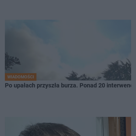
WIADOMOŚCI
Po upałach przyszła burza. Ponad 20 interwencj