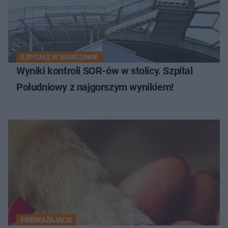
SZPITALE W WARSZAWIE
Wyniki kontroli SOR-ów w stolicy. Szpital
Południowy z najgorszym wynikiem!
PRZERAŻAJĄCE!