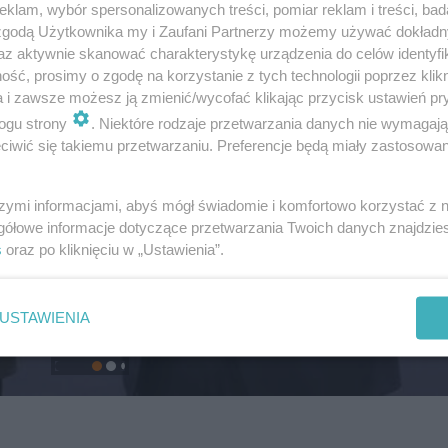
klam, wybór spersonalizowanych treści, pomiar reklam i treści, bad
 zgodą Użytkownika my i Zaufani Partnerzy możemy używać dokład
az aktywnie skanować charakterystykę urządzenia do celów identyfi
ść, prosimy o zgodę na korzystanie z tych technologii poprzez klikn
a i zawsze możesz ją zmienić/wycofać klikając przycisk ustawień pr
ogu strony
. Niektóre rodzaje przetwarzania danych nie wymagaj
iwić się takiemu przetwarzaniu. Preferencje będą miały zastosowanie
szymi informacjami, abyś mógł świadomie i komfortowo korzystać z
gółowe informacje dotyczące przetwarzania Twoich danych znajdzi
s
oraz po kliknięciu w „Ustawienia”.
USTAWIENIA