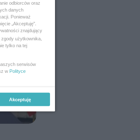
anie odbiorców oraz
nych danych
kacji. Ponieważ
ięcie „Akceptuję”.
ywatności znajdujący
ą zgody użytkownika,
 tylko na tej
 naszych serwisów
esz w
Polityce
Akceptuję