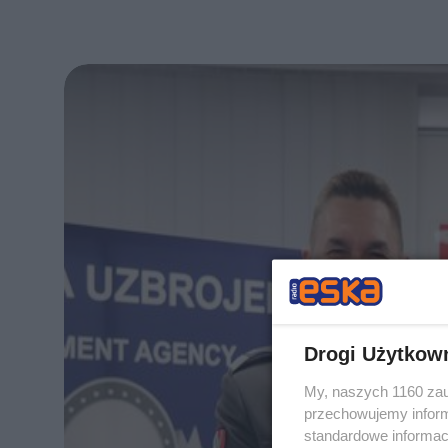
Drogi Użytkow
My, naszych 1160 zau
przechowujemy informa
standardowe informac