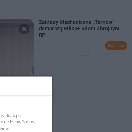
Zakłady Mechaniczne „Tarnów”
dostarczą Pilicę+ Siłom Zbrojnym
RP
Rozwiń
y dostęp i
lne identyfikatory,
iania