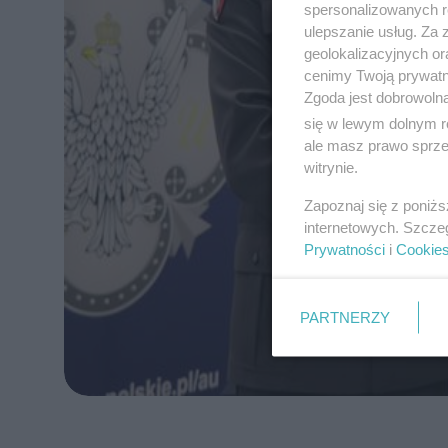
spersonalizowanych re
ulepszanie usług. Za
geolokalizacyjnych or
cenimy Twoją prywatno
Zgoda jest dobrowoln
się w lewym dolnym r
ale masz prawo sprzec
witrynie.
Zapoznaj się z poniż
internetowych. Szcze
Prywatności
i
Cookie
PARTNERZY