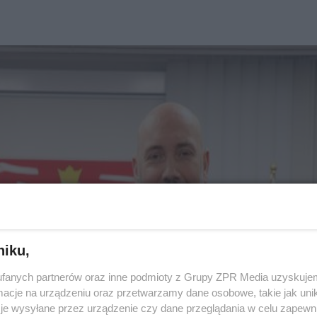
niku,
fanych partnerów oraz inne podmioty z Grupy ZPR Media uzyskujem
cje na urządzeniu oraz przetwarzamy dane osobowe, takie jak unika
je wysyłane przez urządzenie czy dane przeglądania w celu zapewn