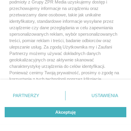
podmioty z Grupy ZPR Media uzyskujemy dostęp i
przechowujemy informacje na urządzeniu oraz
przetwarzamy dane osobowe, takie jak unikalne
identyfikatory, standardowe informacje wysyłane przez
urządzenie czy dane przeglądania w celu zapewniania
spersonalizowanych reklam, wybór spersonalizowanych
treści, pomiar reklam i treści, badanie odbiorców oraz
ulepszanie usług. Za zgodą Użytkownika my i Zaufani
Partnerzy możemy używać dokładnych danych
geolokalizacyjnych oraz aktywnie skanować
charakterystykę urządzenia do celów identyfikacji.
Ponieważ cenimy Twoją prywatność, prosimy o zgodę na
korzystanie z tych technologii poprzez kliknięcie
„Akceptuję”. Zgoda jest dobrowolna i zawsze możesz ją
zmienić/wycofać klikając przycisk ustawień prywatności
PARTNERZY
USTAWIENIA
znajdujący się w lewym dolnym rogu strony
. Niektóre
rodzaje przetwarzania danych nie wymagają zgody
Akceptuję
użytkownika, ale masz prawo sprzeciwić się takiemu
przetwarzaniu. Preferencje będą miały zastosowanie tylko
na tej witrynie.