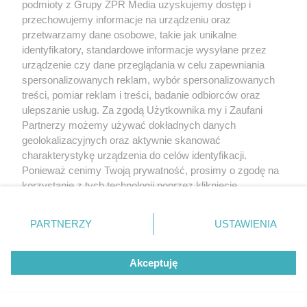
podmioty z Grupy ZPR Media uzyskujemy dostęp i
przechowujemy informacje na urządzeniu oraz
przetwarzamy dane osobowe, takie jak unikalne
identyfikatory, standardowe informacje wysyłane przez
urządzenie czy dane przeglądania w celu zapewniania
spersonalizowanych reklam, wybór spersonalizowanych
treści, pomiar reklam i treści, badanie odbiorców oraz
ulepszanie usług. Za zgodą Użytkownika my i Zaufani
Partnerzy możemy używać dokładnych danych
geolokalizacyjnych oraz aktywnie skanować
charakterystykę urządzenia do celów identyfikacji.
Ponieważ cenimy Twoją prywatność, prosimy o zgodę na
korzystanie z tych technologii poprzez kliknięcie
„Akceptuję”. Zgoda jest dobrowolna i zawsze możesz ją
zmienić/wycofać klikając przycisk ustawień prywatności
PARTNERZY
USTAWIENIA
znajdujący się w lewym dolnym rogu strony
. Niektóre
rodzaje przetwarzania danych nie wymagają zgody
Akceptuję
użytkownika, ale masz prawo sprzeciwić się takiemu
przetwarzaniu. Preferencje będą miały zastosowanie tylko
na tej witrynie.