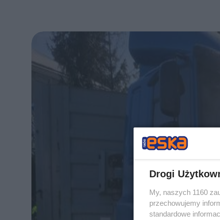
Drogi Użytkow
My, naszych 1160 zau
przechowujemy informa
standardowe informac