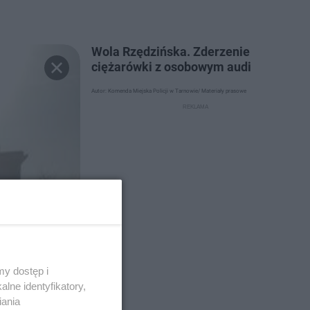
Wola Rzędzińska. Zderzenie
ciężarówki z osobowym audi
Autor: Komenda Miejska Policji w Tarnowie/ Materiały prasowe
y dostęp i
lne identyfikatory,
iania