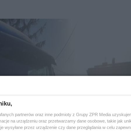
niku,
fanych partnerów oraz inne podmioty z Grupy ZPR Media uzyskujem
cje na urządzeniu oraz przetwarzamy dane osobowe, takie jak unika
je wysyłane przez urządzenie czy dane przeglądania w celu zapewn