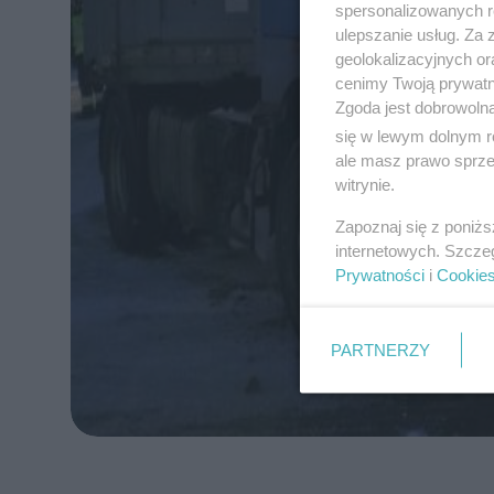
spersonalizowanych re
ulepszanie usług. Za
geolokalizacyjnych or
cenimy Twoją prywatno
Zgoda jest dobrowoln
się w lewym dolnym r
ale masz prawo sprzec
witrynie.
Zapoznaj się z poniż
internetowych. Szcze
Prywatności
i
Cookie
PARTNERZY