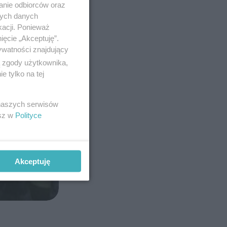
anie odbiorców oraz
nych danych
kacji. Ponieważ
ięcie „Akceptuję”.
ywatności znajdujący
ą zgody użytkownika,
 tylko na tej
 naszych serwisów
esz w
Polityce
Akceptuję