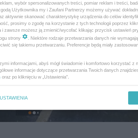
klam, wybór spersonalizowanych treści, pomiar reklam i treści, bad
 zgodą Użytkownika my i Zaufani Partnerzy możemy używać dokład
az aktywnie skanować charakterystykę urządzenia do celów identyfi
ść, prosimy o zgodę na korzystanie z tych technologii poprzez klikn
a i zawsze możesz ją zmienić/wycofać klikając przycisk ustawień pr
ogu strony
. Niektóre rodzaje przetwarzania danych nie wymagaj
iwić się takiemu przetwarzaniu. Preferencje będą miały zastosowanie
szymi informacjami, abyś mógł świadomie i komfortowo korzystać z
gółowe informacje dotyczące przetwarzania Twoich danych znajdzi
s
oraz po kliknięciu w „Ustawienia”.
USTAWIENIA