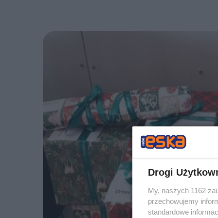
Drogi Użytkow
My, naszych 1162 zau
przechowujemy informa
standardowe informac