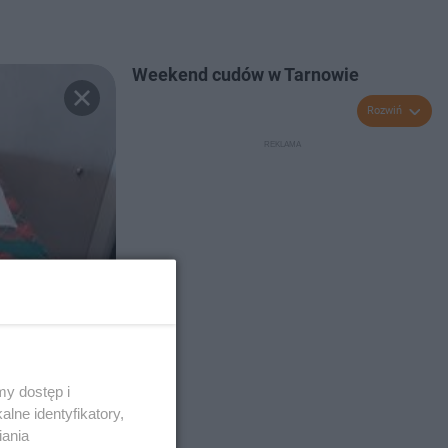
Weekend cudów w Tarnowie
Rozwiń
y dostęp i
lne identyfikatory,
iania