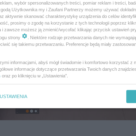
klam, wybór spersonalizowanych treści, pomiar reklam i treści, bad
 zgodą Użytkownika my i Zaufani Partnerzy możemy używać dokład
az aktywnie skanować charakterystykę urządzenia do celów identyfi
ść, prosimy o zgodę na korzystanie z tych technologii poprzez klikn
a i zawsze możesz ją zmienić/wycofać klikając przycisk ustawień pr
ogu strony
. Niektóre rodzaje przetwarzania danych nie wymagaj
iwić się takiemu przetwarzaniu. Preferencje będą miały zastosowanie
szymi informacjami, abyś mógł świadomie i komfortowo korzystać z
gółowe informacje dotyczące przetwarzania Twoich danych znajdzi
s
oraz po kliknięciu w „Ustawienia”.
USTAWIENIA