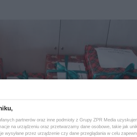
niku,
fanych partnerów oraz inne podmioty z Grupy ZPR Media uzyskujem
cje na urządzeniu oraz przetwarzamy dane osobowe, takie jak unika
je wysyłane przez urządzenie czy dane przeglądania w celu zapewn