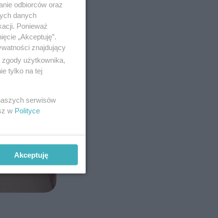
anie odbiorców oraz
nych danych
kacji. Ponieważ
ięcie „Akceptuję”.
ywatności znajdujący
ą zgody użytkownika,
 tylko na tej
 naszych serwisów
esz w
Polityce
Akceptuję