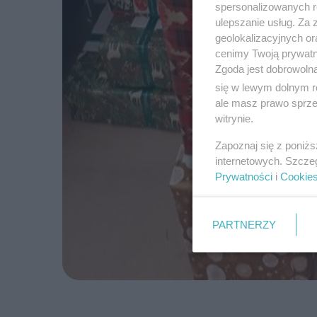
spersonalizowanych re
ulepszanie usług. Za
geolokalizacyjnych or
cenimy Twoją prywatno
Zgoda jest dobrowoln
się w lewym dolnym r
ale masz prawo sprzec
witrynie.
Zapoznaj się z poniż
internetowych. Szcze
Prywatności
i
Cookie
PARTNERZY