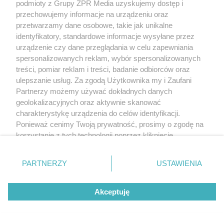
podmioty z Grupy ZPR Media uzyskujemy dostęp i
przechowujemy informacje na urządzeniu oraz
przetwarzamy dane osobowe, takie jak unikalne
identyfikatory, standardowe informacje wysyłane przez
urządzenie czy dane przeglądania w celu zapewniania
spersonalizowanych reklam, wybór spersonalizowanych
treści, pomiar reklam i treści, badanie odbiorców oraz
ulepszanie usług. Za zgodą Użytkownika my i Zaufani
Partnerzy możemy używać dokładnych danych
geolokalizacyjnych oraz aktywnie skanować
charakterystykę urządzenia do celów identyfikacji.
Ponieważ cenimy Twoją prywatność, prosimy o zgodę na
korzystanie z tych technologii poprzez kliknięcie
„Akceptuję”. Zgoda jest dobrowolna i zawsze możesz ją
zmienić/wycofać klikając przycisk ustawień prywatności
PARTNERZY
USTAWIENIA
znajdujący się w lewym dolnym rogu strony
. Niektóre
rodzaje przetwarzania danych nie wymagają zgody
Akceptuję
użytkownika, ale masz prawo sprzeciwić się takiemu
przetwarzaniu. Preferencje będą miały zastosowanie tylko
na tej witrynie.