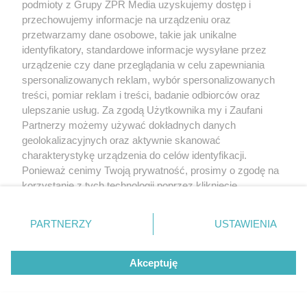
podmioty z Grupy ZPR Media uzyskujemy dostęp i
przechowujemy informacje na urządzeniu oraz
przetwarzamy dane osobowe, takie jak unikalne
identyfikatory, standardowe informacje wysyłane przez
urządzenie czy dane przeglądania w celu zapewniania
spersonalizowanych reklam, wybór spersonalizowanych
treści, pomiar reklam i treści, badanie odbiorców oraz
ulepszanie usług. Za zgodą Użytkownika my i Zaufani
Partnerzy możemy używać dokładnych danych
geolokalizacyjnych oraz aktywnie skanować
charakterystykę urządzenia do celów identyfikacji.
Ponieważ cenimy Twoją prywatność, prosimy o zgodę na
korzystanie z tych technologii poprzez kliknięcie
„Akceptuję”. Zgoda jest dobrowolna i zawsze możesz ją
zmienić/wycofać klikając przycisk ustawień prywatności
PARTNERZY
USTAWIENIA
znajdujący się w lewym dolnym rogu strony
. Niektóre
rodzaje przetwarzania danych nie wymagają zgody
Akceptuję
użytkownika, ale masz prawo sprzeciwić się takiemu
przetwarzaniu. Preferencje będą miały zastosowanie tylko
na tej witrynie.