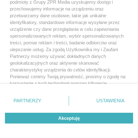
podmioty z Grupy ZPR Media uzyskujemy dostęp i
przechowujemy informacje na urządzeniu oraz
przetwarzamy dane osobowe, takie jak unikalne
identyfikatory, standardowe informacje wysyłane przez
urządzenie czy dane przeglądania w celu zapewniania
spersonalizowanych reklam, wybór spersonalizowanych
treści, pomiar reklam i treści, badanie odbiorców oraz
ulepszanie usług. Za zgodą Użytkownika my i Zaufani
Partnerzy możemy używać dokładnych danych
geolokalizacyjnych oraz aktywnie skanować
charakterystykę urządzenia do celów identyfikacji.
Ponieważ cenimy Twoją prywatność, prosimy o zgodę na
korzystanie z tych technologii poprzez kliknięcie
„Akceptuję”. Zgoda jest dobrowolna i zawsze możesz ją
zmienić/wycofać klikając przycisk ustawień prywatności
PARTNERZY
USTAWIENIA
znajdujący się w lewym dolnym rogu strony
. Niektóre
rodzaje przetwarzania danych nie wymagają zgody
Akceptuję
użytkownika, ale masz prawo sprzeciwić się takiemu
przetwarzaniu. Preferencje będą miały zastosowanie tylko
na tej witrynie.