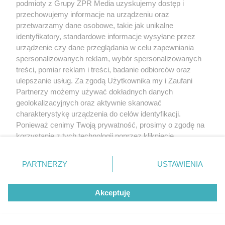
podmioty z Grupy ZPR Media uzyskujemy dostęp i
przechowujemy informacje na urządzeniu oraz
przetwarzamy dane osobowe, takie jak unikalne
identyfikatory, standardowe informacje wysyłane przez
urządzenie czy dane przeglądania w celu zapewniania
spersonalizowanych reklam, wybór spersonalizowanych
treści, pomiar reklam i treści, badanie odbiorców oraz
ulepszanie usług. Za zgodą Użytkownika my i Zaufani
Partnerzy możemy używać dokładnych danych
geolokalizacyjnych oraz aktywnie skanować
charakterystykę urządzenia do celów identyfikacji.
Ponieważ cenimy Twoją prywatność, prosimy o zgodę na
korzystanie z tych technologii poprzez kliknięcie
„Akceptuję”. Zgoda jest dobrowolna i zawsze możesz ją
zmienić/wycofać klikając przycisk ustawień prywatności
PARTNERZY
USTAWIENIA
znajdujący się w lewym dolnym rogu strony
. Niektóre
rodzaje przetwarzania danych nie wymagają zgody
Akceptuję
użytkownika, ale masz prawo sprzeciwić się takiemu
przetwarzaniu. Preferencje będą miały zastosowanie tylko
na tej witrynie.