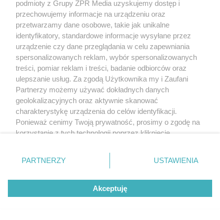
podmioty z Grupy ZPR Media uzyskujemy dostęp i
przechowujemy informacje na urządzeniu oraz
przetwarzamy dane osobowe, takie jak unikalne
identyfikatory, standardowe informacje wysyłane przez
urządzenie czy dane przeglądania w celu zapewniania
spersonalizowanych reklam, wybór spersonalizowanych
treści, pomiar reklam i treści, badanie odbiorców oraz
ulepszanie usług. Za zgodą Użytkownika my i Zaufani
Partnerzy możemy używać dokładnych danych
geolokalizacyjnych oraz aktywnie skanować
charakterystykę urządzenia do celów identyfikacji.
Ponieważ cenimy Twoją prywatność, prosimy o zgodę na
korzystanie z tych technologii poprzez kliknięcie
„Akceptuję”. Zgoda jest dobrowolna i zawsze możesz ją
zmienić/wycofać klikając przycisk ustawień prywatności
PARTNERZY
USTAWIENIA
znajdujący się w lewym dolnym rogu strony
. Niektóre
rodzaje przetwarzania danych nie wymagają zgody
Akceptuję
użytkownika, ale masz prawo sprzeciwić się takiemu
przetwarzaniu. Preferencje będą miały zastosowanie tylko
na tej witrynie.