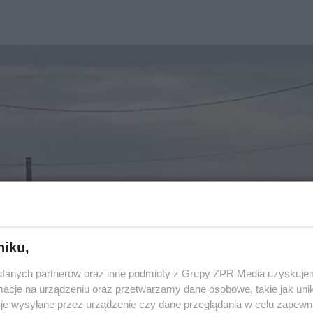
niku,
fanych partnerów oraz inne podmioty z Grupy ZPR Media uzyskujem
cje na urządzeniu oraz przetwarzamy dane osobowe, takie jak unika
je wysyłane przez urządzenie czy dane przeglądania w celu zapewn