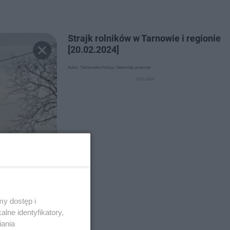
Strajk rolników w Tarnowie i regionie
[20.02.2024]
Autor: Tarnowska Policja / Materiały prasowe
y dostęp i
lne identyfikatory,
iania