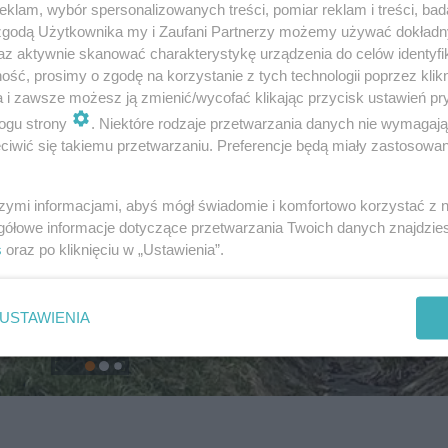
klam, wybór spersonalizowanych treści, pomiar reklam i treści, bad
 zgodą Użytkownika my i Zaufani Partnerzy możemy używać dokład
az aktywnie skanować charakterystykę urządzenia do celów identyfi
ść, prosimy o zgodę na korzystanie z tych technologii poprzez klikn
a i zawsze możesz ją zmienić/wycofać klikając przycisk ustawień pr
ogu strony
. Niektóre rodzaje przetwarzania danych nie wymagaj
iwić się takiemu przetwarzaniu. Preferencje będą miały zastosowanie
szymi informacjami, abyś mógł świadomie i komfortowo korzystać z
gółowe informacje dotyczące przetwarzania Twoich danych znajdzi
s
oraz po kliknięciu w „Ustawienia”.
USTAWIENIA