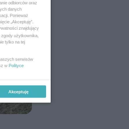
anie odbiorców oraz
nych danych
kacji. Ponieważ
ięcie „Akceptuję”.
ywatności znajdujący
ą zgody użytkownika,
 tylko na tej
 naszych serwisów
esz w
Polityce
Akceptuję