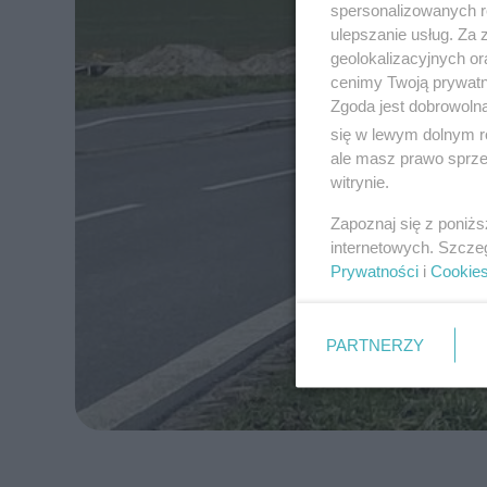
spersonalizowanych re
ulepszanie usług. Za
geolokalizacyjnych or
cenimy Twoją prywatno
Zgoda jest dobrowoln
się w lewym dolnym r
ale masz prawo sprzec
witrynie.
Zapoznaj się z poniż
internetowych. Szcze
Prywatności
i
Cookie
PARTNERZY