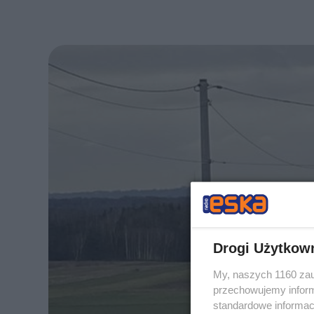
Drogi Użytkow
My, naszych 1160 zau
przechowujemy informa
standardowe informac