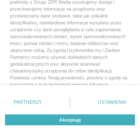
podmioty z Grupy ZPR Media uzyskujemy dostęp i
przechowujemy informacje na urządzeniu oraz
przetwarzamy dane osobowe, takie jak unikalne
identyfikatory, standardowe informacje wysyłane przez
urządzenie czy dane przeglądania w celu zapewniania
spersonalizowanych reklam, wybór spersonalizowanych
treści, pomiar reklam i treści, badanie odbiorców oraz
ulepszanie usług. Za zgodą Użytkownika my i Zaufani
Partnerzy możemy używać dokładnych danych
geolokalizacyjnych oraz aktywnie skanować
charakterystykę urządzenia do celów identyfikacji.
Ponieważ cenimy Twoją prywatność, prosimy o zgodę na
korzystanie z tych technologii poprzez kliknięcie
„Akceptuję”. Zgoda jest dobrowolna i zawsze możesz ją
zmienić/wycofać klikając przycisk ustawień prywatności
PARTNERZY
USTAWIENIA
znajdujący się w lewym dolnym rogu strony
. Niektóre
rodzaje przetwarzania danych nie wymagają zgody
Akceptuję
użytkownika, ale masz prawo sprzeciwić się takiemu
przetwarzaniu. Preferencje będą miały zastosowanie tylko
na tej witrynie.