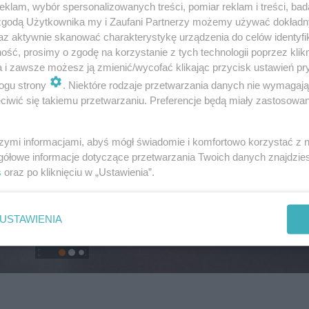
klam, wybór spersonalizowanych treści, pomiar reklam i treści, bad
 zgodą Użytkownika my i Zaufani Partnerzy możemy używać dokład
az aktywnie skanować charakterystykę urządzenia do celów identyfi
ść, prosimy o zgodę na korzystanie z tych technologii poprzez klikn
a i zawsze możesz ją zmienić/wycofać klikając przycisk ustawień pr
ogu strony
. Niektóre rodzaje przetwarzania danych nie wymagaj
iwić się takiemu przetwarzaniu. Preferencje będą miały zastosowanie
szymi informacjami, abyś mógł świadomie i komfortowo korzystać z
gółowe informacje dotyczące przetwarzania Twoich danych znajdzi
s
oraz po kliknięciu w „Ustawienia”.
USTAWIENIA