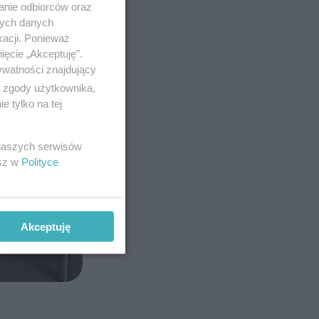
anie odbiorców oraz
nych danych
kacji. Ponieważ
ięcie „Akceptuję”.
ywatności znajdujący
ą zgody użytkownika,
 tylko na tej
 naszych serwisów
esz w
Polityce
Akceptuję