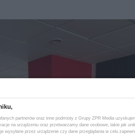
niku,
fanych partnerów oraz inne podmioty z Grupy ZPR Media uzyskujem
cje na urządzeniu oraz przetwarzamy dane osobowe, takie jak unika
je wysyłane przez urządzenie czy dane przeglądania w celu zapewn