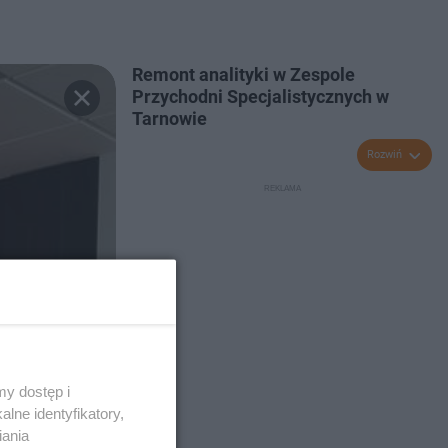
Remont analityki w Zespole
Przychodni Specjalistycznych w
Tarnowie
Rozwiń
y dostęp i
lne identyfikatory,
iania