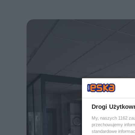
Drogi Użytkow
My, naszych 1162 zau
przechowujemy informa
standardowe informac