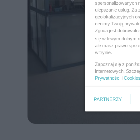
spersonalizowanych re
ulepszanie usług. Za
geolokalizacyjnych or
cenimy Twoją prywatno
Zgoda jest dobrowoln
się w lewym dolnym r
ale masz prawo sprzec
witrynie.
Zapoznaj się z poniż
internetowych. Szcze
Prywatności
i
Cookie
PARTNERZY