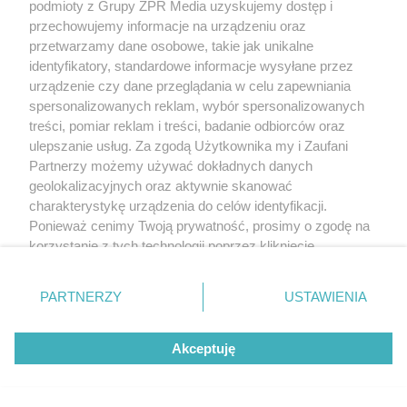
podmioty z Grupy ZPR Media uzyskujemy dostęp i
przechowujemy informacje na urządzeniu oraz
przetwarzamy dane osobowe, takie jak unikalne
identyfikatory, standardowe informacje wysyłane przez
urządzenie czy dane przeglądania w celu zapewniania
spersonalizowanych reklam, wybór spersonalizowanych
treści, pomiar reklam i treści, badanie odbiorców oraz
ulepszanie usług. Za zgodą Użytkownika my i Zaufani
Partnerzy możemy używać dokładnych danych
geolokalizacyjnych oraz aktywnie skanować
charakterystykę urządzenia do celów identyfikacji.
Ponieważ cenimy Twoją prywatność, prosimy o zgodę na
korzystanie z tych technologii poprzez kliknięcie
„Akceptuję”. Zgoda jest dobrowolna i zawsze możesz ją
zmienić/wycofać klikając przycisk ustawień prywatności
PARTNERZY
USTAWIENIA
znajdujący się w lewym dolnym rogu strony
. Niektóre
rodzaje przetwarzania danych nie wymagają zgody
Akceptuję
użytkownika, ale masz prawo sprzeciwić się takiemu
przetwarzaniu. Preferencje będą miały zastosowanie tylko
na tej witrynie.