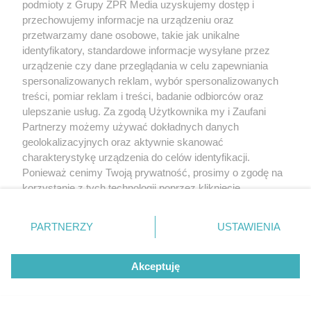
podmioty z Grupy ZPR Media uzyskujemy dostęp i
przechowujemy informacje na urządzeniu oraz
przetwarzamy dane osobowe, takie jak unikalne
identyfikatory, standardowe informacje wysyłane przez
urządzenie czy dane przeglądania w celu zapewniania
spersonalizowanych reklam, wybór spersonalizowanych
treści, pomiar reklam i treści, badanie odbiorców oraz
ulepszanie usług. Za zgodą Użytkownika my i Zaufani
Partnerzy możemy używać dokładnych danych
geolokalizacyjnych oraz aktywnie skanować
charakterystykę urządzenia do celów identyfikacji.
Ponieważ cenimy Twoją prywatność, prosimy o zgodę na
korzystanie z tych technologii poprzez kliknięcie
„Akceptuję”. Zgoda jest dobrowolna i zawsze możesz ją
zmienić/wycofać klikając przycisk ustawień prywatności
PARTNERZY
USTAWIENIA
znajdujący się w lewym dolnym rogu strony
. Niektóre
rodzaje przetwarzania danych nie wymagają zgody
Akceptuję
użytkownika, ale masz prawo sprzeciwić się takiemu
przetwarzaniu. Preferencje będą miały zastosowanie tylko
na tej witrynie.