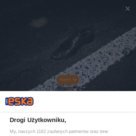
Rozwiń
Drogi Użytkowniku,
My, naszych 1162 zaufanych partnerów oraz inne