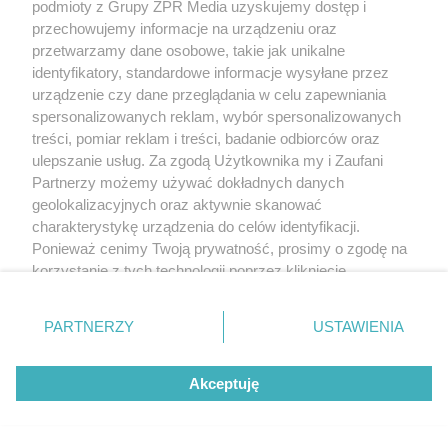
podmioty z Grupy ZPR Media uzyskujemy dostęp i
przechowujemy informacje na urządzeniu oraz
przetwarzamy dane osobowe, takie jak unikalne
identyfikatory, standardowe informacje wysyłane przez
urządzenie czy dane przeglądania w celu zapewniania
spersonalizowanych reklam, wybór spersonalizowanych
treści, pomiar reklam i treści, badanie odbiorców oraz
ulepszanie usług. Za zgodą Użytkownika my i Zaufani
Partnerzy możemy używać dokładnych danych
geolokalizacyjnych oraz aktywnie skanować
charakterystykę urządzenia do celów identyfikacji.
Ponieważ cenimy Twoją prywatność, prosimy o zgodę na
korzystanie z tych technologii poprzez kliknięcie
„Akceptuję”. Zgoda jest dobrowolna i zawsze możesz ją
zmienić/wycofać klikając przycisk ustawień prywatności
PARTNERZY
USTAWIENIA
znajdujący się w lewym dolnym rogu strony
. Niektóre
rodzaje przetwarzania danych nie wymagają zgody
Akceptuję
użytkownika, ale masz prawo sprzeciwić się takiemu
przetwarzaniu. Preferencje będą miały zastosowanie tylko
na tej witrynie.