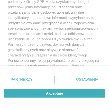
podmioty z Grupy ZPR Media uzyskujemy dostęp i
przechowujemy informacje na urządzeniu oraz
przetwarzamy dane osobowe, takie jak unikalne
identyfikatory, standardowe informacje wysyłane przez
urządzenie czy dane przeglądania w celu zapewniania
spersonalizowanych reklam, wybór spersonalizowanych
treści, pomiar reklam i treści, badanie odbiorców oraz
ulepszanie usług. Za zgodą Użytkownika my i Zaufani
Partnerzy możemy używać dokładnych danych
geolokalizacyjnych oraz aktywnie skanować
charakterystykę urządzenia do celów identyfikacji.
Ponieważ cenimy Twoją prywatność, prosimy o zgodę na
korzystanie z tych technologii poprzez kliknięcie
„Akceptuję”. Zgoda jest dobrowolna i zawsze możesz ją
zmienić/wycofać klikając przycisk ustawień prywatności
PARTNERZY
USTAWIENIA
znajdujący się w lewym dolnym rogu strony
. Niektóre
rodzaje przetwarzania danych nie wymagają zgody
Akceptuję
użytkownika, ale masz prawo sprzeciwić się takiemu
przetwarzaniu. Preferencje będą miały zastosowanie tylko
na tej witrynie.