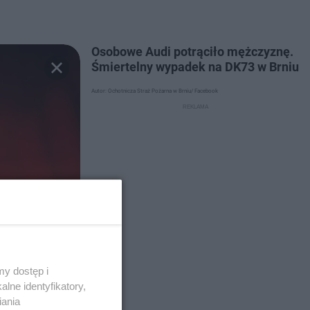
Osobowe Audi potrąciło mężczyznę.
Śmiertelny wypadek na DK73 w Brniu
Autor: Ochotnicza Straż Pożarna w Brniu/ Facebook
y dostęp i
lne identyfikatory,
iania