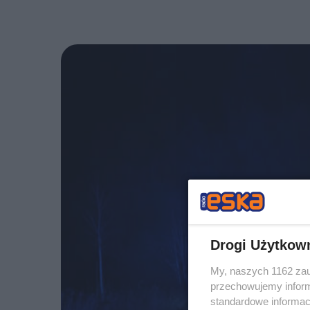
Drogi Użytkow
My, naszych 1162 zau
przechowujemy informa
standardowe informac