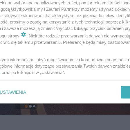
klam, wybór spersonalizowanych treści, pomiar reklam i treści, bad
 zgodą Użytkownika my i Zaufani Partnerzy możemy używać dokład
az aktywnie skanować charakterystykę urządzenia do celów identyfi
ść, prosimy o zgodę na korzystanie z tych technologii poprzez klikn
a i zawsze możesz ją zmienić/wycofać klikając przycisk ustawień pr
ogu strony
. Niektóre rodzaje przetwarzania danych nie wymagaj
iwić się takiemu przetwarzaniu. Preferencje będą miały zastosowanie
szymi informacjami, abyś mógł świadomie i komfortowo korzystać z
gółowe informacje dotyczące przetwarzania Twoich danych znajdzi
s
oraz po kliknięciu w „Ustawienia”.
USTAWIENIA