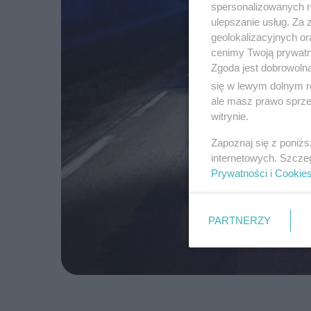
spersonalizowanych re
ulepszanie usług. Za
geolokalizacyjnych or
cenimy Twoją prywatno
Zgoda jest dobrowoln
się w lewym dolnym r
ale masz prawo sprzec
witrynie.
Zapoznaj się z poniż
internetowych. Szcze
Prywatności
i
Cookie
PARTNERZY