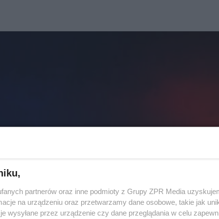
niku,
fanych partnerów oraz inne podmioty z Grupy ZPR Media uzyskujem
cje na urządzeniu oraz przetwarzamy dane osobowe, takie jak unika
je wysyłane przez urządzenie czy dane przeglądania w celu zapewn