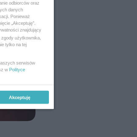
anie odbiorców oraz
nych danych
kacji. Ponieważ
ięcie „Akceptuję”.
ywatności znajdujący
ą zgody użytkownika,
 tylko na tej
 naszych serwisów
esz w
Polityce
Akceptuję