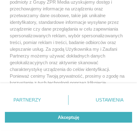
podmioty z Grupy ZPR Media uzyskujemy dostęp i
przechowujemy informacje na urządzeniu oraz
przetwarzamy dane osobowe, takie jak unikalne
identyfikatory, standardowe informacje wysyłane przez
urządzenie czy dane przeglądania w celu zapewniania
spersonalizowanych reklam, wybór spersonalizowanych
treści, pomiar reklam i treści, badanie odbiorców oraz
ulepszanie usług. Za zgodą Użytkownika my i Zaufani
Partnerzy możemy używać dokładnych danych
geolokalizacyjnych oraz aktywnie skanować
charakterystykę urządzenia do celów identyfikacji.
Ponieważ cenimy Twoją prywatność, prosimy o zgodę na
korzystanie z tych technologii poprzez kliknięcie
„Akceptuję”. Zgoda jest dobrowolna i zawsze możesz ją
zmienić/wycofać klikając przycisk ustawień prywatności
PARTNERZY
USTAWIENIA
znajdujący się w lewym dolnym rogu strony
. Niektóre
rodzaje przetwarzania danych nie wymagają zgody
Akceptuję
użytkownika, ale masz prawo sprzeciwić się takiemu
przetwarzaniu. Preferencje będą miały zastosowanie tylko
na tej witrynie.