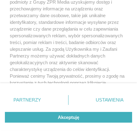
podmioty z Grupy ZPR Media uzyskujemy dostęp i
przechowujemy informacje na urządzeniu oraz
przetwarzamy dane osobowe, takie jak unikalne
identyfikatory, standardowe informacje wysyłane przez
urządzenie czy dane przeglądania w celu zapewniania
spersonalizowanych reklam, wybór spersonalizowanych
treści, pomiar reklam i treści, badanie odbiorców oraz
ulepszanie usług. Za zgodą Użytkownika my i Zaufani
Partnerzy możemy używać dokładnych danych
geolokalizacyjnych oraz aktywnie skanować
charakterystykę urządzenia do celów identyfikacji.
Ponieważ cenimy Twoją prywatność, prosimy o zgodę na
korzystanie z tych technologii poprzez kliknięcie
„Akceptuję”. Zgoda jest dobrowolna i zawsze możesz ją
zmienić/wycofać klikając przycisk ustawień prywatności
PARTNERZY
USTAWIENIA
znajdujący się w lewym dolnym rogu strony
. Niektóre
rodzaje przetwarzania danych nie wymagają zgody
Akceptuję
użytkownika, ale masz prawo sprzeciwić się takiemu
przetwarzaniu. Preferencje będą miały zastosowanie tylko
na tej witrynie.