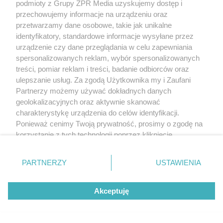
podmioty z Grupy ZPR Media uzyskujemy dostęp i
przechowujemy informacje na urządzeniu oraz
przetwarzamy dane osobowe, takie jak unikalne
identyfikatory, standardowe informacje wysyłane przez
urządzenie czy dane przeglądania w celu zapewniania
spersonalizowanych reklam, wybór spersonalizowanych
treści, pomiar reklam i treści, badanie odbiorców oraz
ulepszanie usług. Za zgodą Użytkownika my i Zaufani
Partnerzy możemy używać dokładnych danych
geolokalizacyjnych oraz aktywnie skanować
charakterystykę urządzenia do celów identyfikacji.
Ponieważ cenimy Twoją prywatność, prosimy o zgodę na
korzystanie z tych technologii poprzez kliknięcie
„Akceptuję”. Zgoda jest dobrowolna i zawsze możesz ją
zmienić/wycofać klikając przycisk ustawień prywatności
PARTNERZY
USTAWIENIA
znajdujący się w lewym dolnym rogu strony
. Niektóre
rodzaje przetwarzania danych nie wymagają zgody
Akceptuję
użytkownika, ale masz prawo sprzeciwić się takiemu
przetwarzaniu. Preferencje będą miały zastosowanie tylko
na tej witrynie.