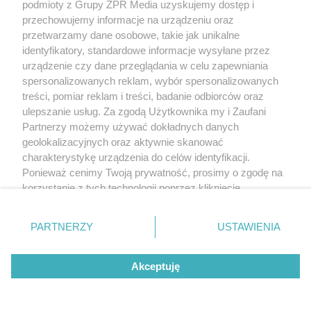
podmioty z Grupy ZPR Media uzyskujemy dostęp i
przechowujemy informacje na urządzeniu oraz
przetwarzamy dane osobowe, takie jak unikalne
identyfikatory, standardowe informacje wysyłane przez
urządzenie czy dane przeglądania w celu zapewniania
spersonalizowanych reklam, wybór spersonalizowanych
treści, pomiar reklam i treści, badanie odbiorców oraz
ulepszanie usług. Za zgodą Użytkownika my i Zaufani
Partnerzy możemy używać dokładnych danych
geolokalizacyjnych oraz aktywnie skanować
charakterystykę urządzenia do celów identyfikacji.
Ponieważ cenimy Twoją prywatność, prosimy o zgodę na
korzystanie z tych technologii poprzez kliknięcie
„Akceptuję”. Zgoda jest dobrowolna i zawsze możesz ją
zmienić/wycofać klikając przycisk ustawień prywatności
PARTNERZY
USTAWIENIA
znajdujący się w lewym dolnym rogu strony
. Niektóre
rodzaje przetwarzania danych nie wymagają zgody
Akceptuję
użytkownika, ale masz prawo sprzeciwić się takiemu
przetwarzaniu. Preferencje będą miały zastosowanie tylko
na tej witrynie.