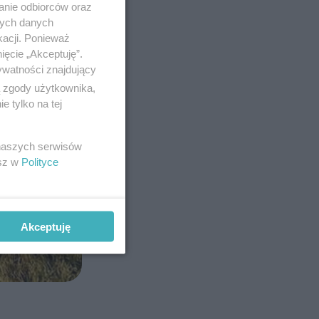
anie odbiorców oraz
nych danych
kacji. Ponieważ
ięcie „Akceptuję”.
ywatności znajdujący
ą zgody użytkownika,
 tylko na tej
 naszych serwisów
esz w
Polityce
Akceptuję