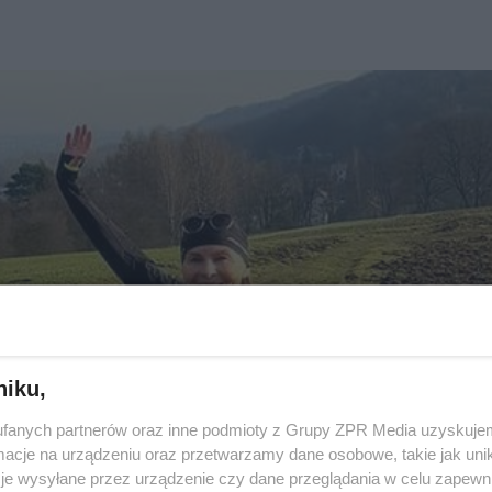
niku,
fanych partnerów oraz inne podmioty z Grupy ZPR Media uzyskujem
cje na urządzeniu oraz przetwarzamy dane osobowe, takie jak unika
je wysyłane przez urządzenie czy dane przeglądania w celu zapewn