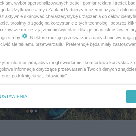
klam, wybór spersonalizowanych treści, pomiar reklam i treści, bad
 zgodą Użytkownika my i Zaufani Partnerzy możemy używać dokład
az aktywnie skanować charakterystykę urządzenia do celów identyfi
ść, prosimy o zgodę na korzystanie z tych technologii poprzez klikn
a i zawsze możesz ją zmienić/wycofać klikając przycisk ustawień pr
ogu strony
. Niektóre rodzaje przetwarzania danych nie wymagaj
iwić się takiemu przetwarzaniu. Preferencje będą miały zastosowanie
szymi informacjami, abyś mógł świadomie i komfortowo korzystać z
gółowe informacje dotyczące przetwarzania Twoich danych znajdzi
s
oraz po kliknięciu w „Ustawienia”.
USTAWIENIA