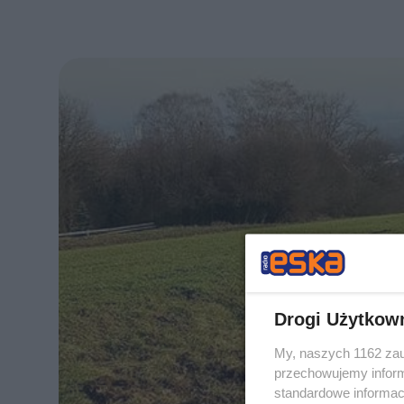
Drogi Użytkow
My, naszych 1162 zau
przechowujemy informa
standardowe informac