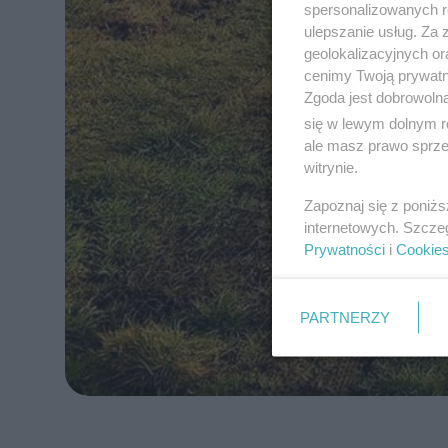
spersonalizowanych re
ulepszanie usług. Za
geolokalizacyjnych or
cenimy Twoją prywatno
Zgoda jest dobrowoln
się w lewym dolnym r
ale masz prawo sprzec
witrynie.
Zapoznaj się z poniż
internetowych. Szcze
Prywatności
i
Cookie
PARTNERZY