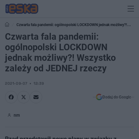
Czwarta fala pandemii: ogólnopolski LOCKDOWN jednak możliwy?!
Wszystko zależy od JEDNEJ rzeczy
Czwarta fala pandemii:
ogólnopolski LOCKDOWN
jednak możliwy?! Wszystko
zależy od JEDNEJ rzeczy
2021-09-07
12:39
Dodaj do Google
nm
Rząd przedstawił nowe plany w związku z