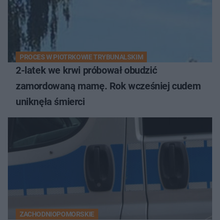
PROCES W PIOTRKOWIE TRYBUNALSKIM
2-latek we krwi próbował obudzić
zamordowaną mamę. Rok wcześniej cudem
uniknęła śmierci
ZACHODNIOPOMORSKIE