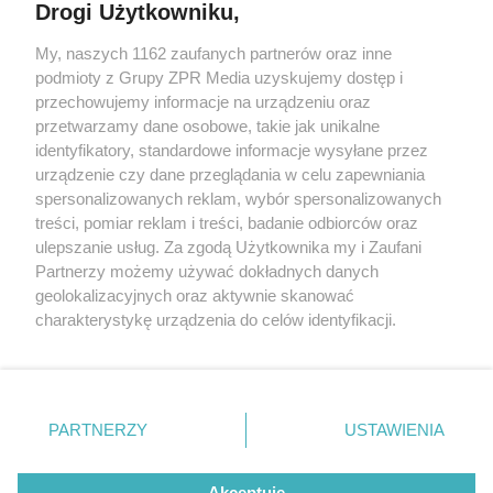
Drogi Użytkowniku,
My, naszych 1162 zaufanych partnerów oraz inne
Żaden utwór zamieszczony w serwisie nie może być powielany i
podmioty z Grupy ZPR Media uzyskujemy dostęp i
rozpowszechniany lub dalej rozpowszechniany w jakikolwiek sposób (w
tym także elektroniczny lub mechaniczny) na jakimkolwiek polu
przechowujemy informacje na urządzeniu oraz
eksploatacji w jakiejkolwiek formie, włącznie z umieszczaniem w
przetwarzamy dane osobowe, takie jak unikalne
Internecie bez pisemnej zgody właściciela praw. Jakiekolwiek użycie lub
identyfikatory, standardowe informacje wysyłane przez
wykorzystanie utworów w całości lub w części z naruszeniem prawa,
tzn. bez właściwej zgody, jest zabronione pod groźbą kary i może być
urządzenie czy dane przeglądania w celu zapewniania
ścigane prawnie.
spersonalizowanych reklam, wybór spersonalizowanych
treści, pomiar reklam i treści, badanie odbiorców oraz
ulepszanie usług. Za zgodą Użytkownika my i Zaufani
Partnerzy możemy używać dokładnych danych
geolokalizacyjnych oraz aktywnie skanować
charakterystykę urządzenia do celów identyfikacji.
Ponieważ cenimy Twoją prywatność, prosimy o zgodę na
O nas
korzystanie z tych technologii poprzez kliknięcie
Informacje prawne
„Akceptuję”. Zgoda jest dobrowolna i zawsze możesz ją
zmienić/wycofać klikając przycisk ustawień prywatności
PARTNERZY
USTAWIENIA
Nasze serwisy
znajdujący się w lewym dolnym rogu strony
. Niektóre
rodzaje przetwarzania danych nie wymagają zgody
© 2026 Grupa ZPR Media
Akceptuję