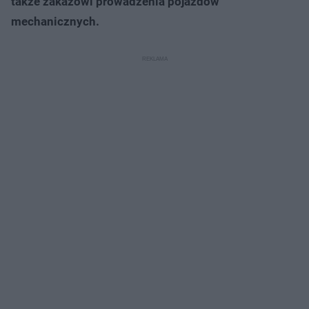
także zakazowi prowadzenia pojazdów
mechanicznych.