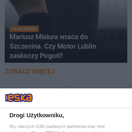
PIŁKA NOŻNA
Mariusz Misiura wraca do
Szczecina. Czy Motor Lublin
zaskoczy Pogoń?
ZOBACZ WIĘCEJ
Drogi Użytkowniku,
My, naszych 1160 zaufanych partnerów oraz inne