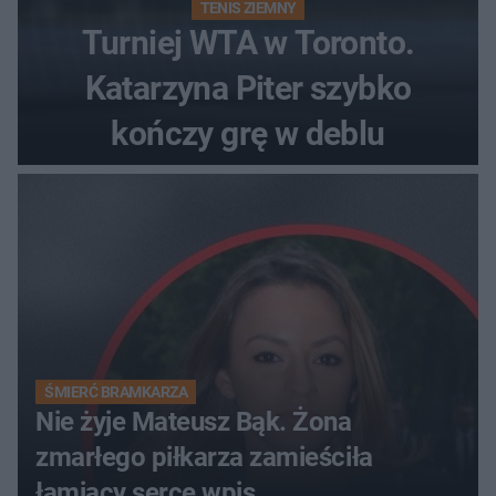
TENIS ZIEMNY
Turniej WTA w Toronto.
Katarzyna Piter szybko
kończy grę w deblu
ŚMIERĆ BRAMKARZA
Nie żyje Mateusz Bąk. Żona
zmarłego piłkarza zamieściła
łamiący serce wpis