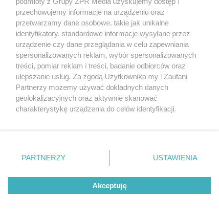
podmioty z Grupy ZPR Media uzyskujemy dostęp i
przechowujemy informacje na urządzeniu oraz
przetwarzamy dane osobowe, takie jak unikalne
identyfikatory, standardowe informacje wysyłane przez
urządzenie czy dane przeglądania w celu zapewniania
spersonalizowanych reklam, wybór spersonalizowanych
treści, pomiar reklam i treści, badanie odbiorców oraz
ulepszanie usług. Za zgodą Użytkownika my i Zaufani
Partnerzy możemy używać dokładnych danych
geolokalizacyjnych oraz aktywnie skanować
charakterystykę urządzenia do celów identyfikacji.
Ponieważ cenimy Twoją prywatność, prosimy o zgodę na
korzystanie z tych technologii poprzez kliknięcie
„Akceptuję”. Zgoda jest dobrowolna i zawsze możesz ją
zmienić/wycofać klikając przycisk ustawień prywatności
PARTNERZY
USTAWIENIA
znajdujący się w lewym dolnym rogu strony
. Niektóre
rodzaje przetwarzania danych nie wymagają zgody
Żaden utwór zamieszczony w serwisie nie może być powielany i
Akceptuję
użytkownika, ale masz prawo sprzeciwić się takiemu
rozpowszechniany lub dalej rozpowszechniany w jakikolwiek sposób (w
przetwarzaniu. Preferencje będą miały zastosowanie tylko
tym także elektroniczny lub mechaniczny) na jakimkolwiek polu
na tej witrynie.
eksploatacji w jakiejkolwiek formie, włącznie z umieszczaniem w
Internecie bez pisemnej zgody właściciela praw. Jakiekolwiek użycie lub