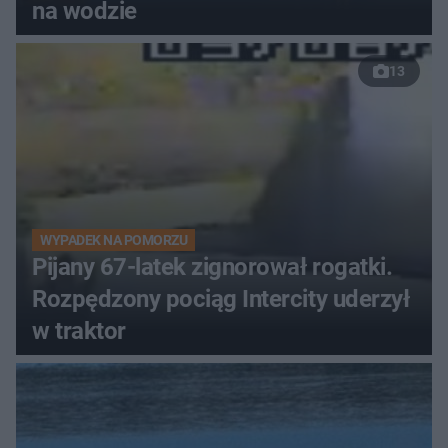
na wodzie
13
WYPADEK NA POMORZU
Pijany 67-latek zignorował rogatki.
Rozpędzony pociąg Intercity uderzył
w traktor