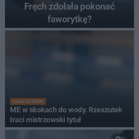
Fręch zdołała pokonać
faworytkę?
SKOKI DO WODY
ME w skokach do wody. Rzeszutek
traci mistrzowski tytuł
31