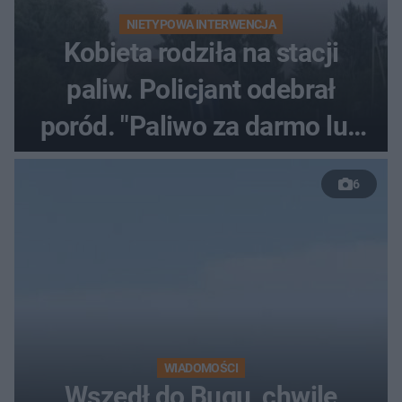
NIETYPOWA INTERWENCJA
Kobieta rodziła na stacji
paliw. Policjant odebrał
poród. "Paliwo za darmo lub
50 %!"
6
WIADOMOŚCI
Wszedł do Bugu, chwilę