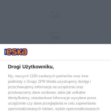
Drogi Użytkowniku,
My, naszych 1160 zaufanych partnerów oraz inne
Żaden utwór zamieszczony w serwisie nie może być powielany i
podmioty z Grupy ZPR Media uzyskujemy dostęp i
rozpowszechniany lub dalej rozpowszechniany w jakikolwiek sposób (w
tym także elektroniczny lub mechaniczny) na jakimkolwiek polu
przechowujemy informacje na urządzeniu oraz
eksploatacji w jakiejkolwiek formie, włącznie z umieszczaniem w
przetwarzamy dane osobowe, takie jak unikalne
Internecie bez pisemnej zgody właściciela praw. Jakiekolwiek użycie lub
identyfikatory, standardowe informacje wysyłane przez
wykorzystanie utworów w całości lub w części z naruszeniem prawa,
tzn. bez właściwej zgody, jest zabronione pod groźbą kary i może być
urządzenie czy dane przeglądania w celu zapewniania
ścigane prawnie.
spersonalizowanych reklam, wybór spersonalizowanych